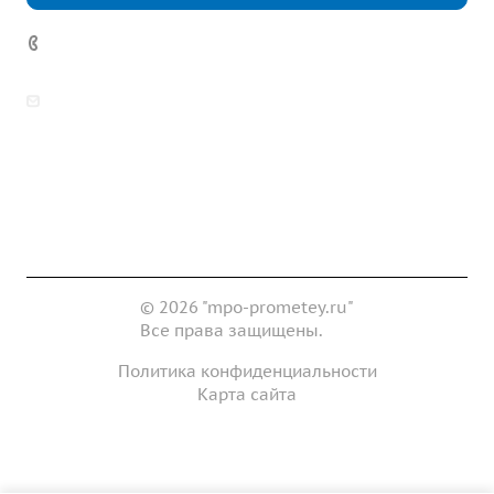
7 (922) 178-81-77
zakaz@mpo-prometey.ru
info@mpo-prometey.ru
Доставка и оплата
Сертификаты
Реквизиты
Контакты
© 2026 "mpo-prometey.ru"
Все права защищены.
Политика конфиденциальности
Карта сайта
Разработка и продвижение сайта