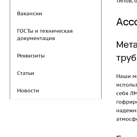
типов, 
Вакансии
Асс
ГОСТы и техническая
документация
Мета
труб
Реквизиты
Статьи
Наши м
использ
Новости
себя ЛМ
гофрир
надежны
атмосф