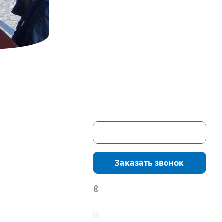
Скачать каталог
г. Екатеринбург,
соцкого, 4б, оф.
Заказать звонок
водство:
г.
инбург, ул.
7 (922) 178-81-77
нга, дом 7ч
аботы:
zakaz@mpo-prometey.ru
т.: с 9:00 до 18:00