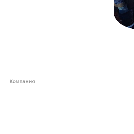
Компания
Каталог
Дорожные металли
О предприятии
трубы
Благодарственные письма
Барьерные дорожн
Вакансии
ограждения
ГОСТы и техническая
Пешеходное ограж
документация