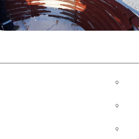
Услуги
Офис:
ул. Вы
24
ческие
Строительно-монтажные
Произ
работы
Екатер
Цвилли
ые
Установка барьерного
ограждения
Часы р
дение
Инженерное сопровождение
Пн. – П