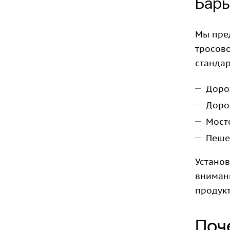
Барь
Мы пре
тросово
стандар
Доро
Доро
Мост
Пеше
Устано
внимани
продукт
Поч