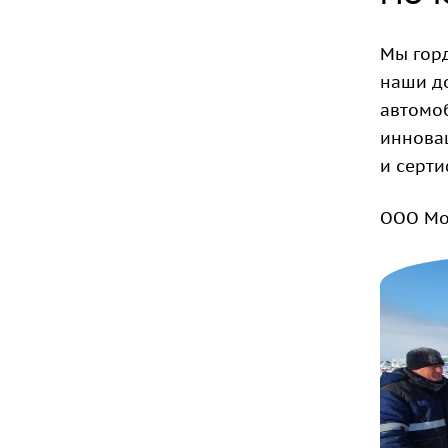
Мы гор
наши д
автомоб
иннова
и серти
ООО Мо