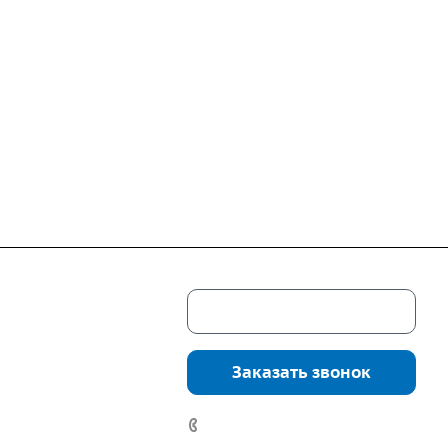
Скачать каталог
г. Екатеринбург,
соцкого, 4б, оф.
Заказать звонок
водство:
г.
инбург, ул.
7 (922) 178-81-77
нга, дом 7ч