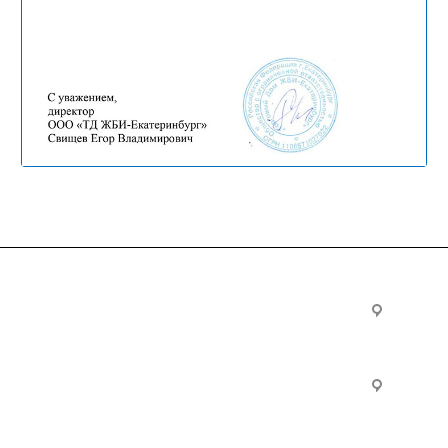
Услуги
Офис:
ул. Вы
24
ческие
Строительно-монтажные
Произ
работы
Екатер
Цвилли
ые
Установка барьерного