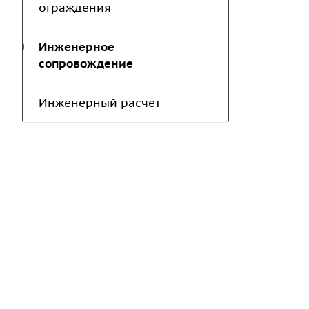
ограждения
Инженерное
сопровождение
Инженерный расчет
Компания
Каталог
Дорожные металли
О предприятии
трубы
Благодарственные письма