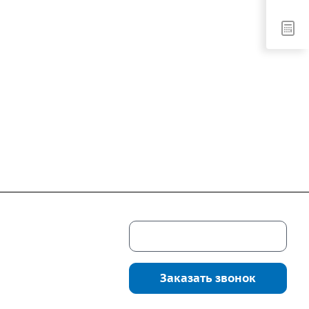
Скачать каталог
г. Екатеринбург,
соцкого, 4б, оф.
Заказать звонок
водство:
г.
инбург, ул.