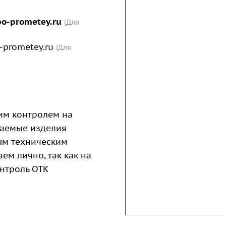
o-prometey.ru
(Для
prometey.ru
(Для
им контролем на
каемые изделия
ым техническим
ем лично, так как на
нтроль ОТК