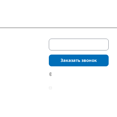
Скачать каталог
г. Екатеринбург,
соцкого, 4б, оф.
Заказать звонок
водство:
г.
инбург, ул.
7 (922) 178-81-77
нга, дом 7ч
аботы:
zakaz@mpo-prometey.ru
т.: с 9:00 до 18:00
info@mpo-prometey.ru
Вс.: выходные