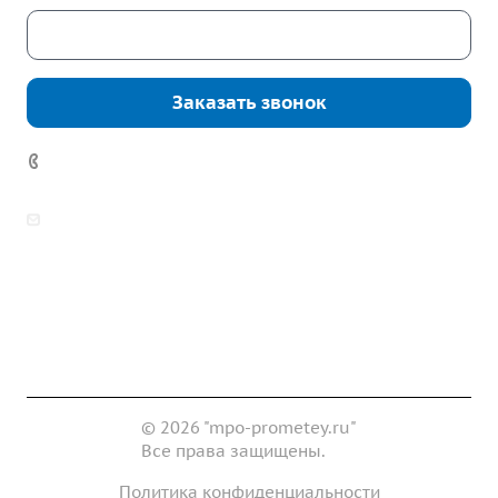
Скачать каталог
Заказать звонок
7 (922) 178-81-77
zakaz@mpo-prometey.ru
info@mpo-prometey.ru
Доставка и оплата
Сертификаты
Реквизиты
Контакты
© 2026 "mpo-prometey.ru"
Все права защищены.
Политика конфиденциальности