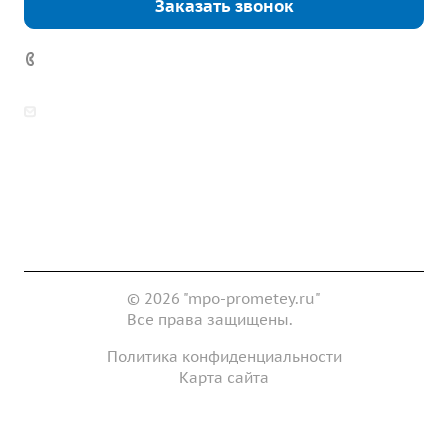
Заказать звонок
7 (922) 178-81-77
zakaz@mpo-prometey.ru
info@mpo-prometey.ru
Доставка и оплата
Сертификаты
Реквизиты
Контакты
© 2026 "mpo-prometey.ru"
Все права защищены.
Политика конфиденциальности
Карта сайта
Разработка и продвижение сайта