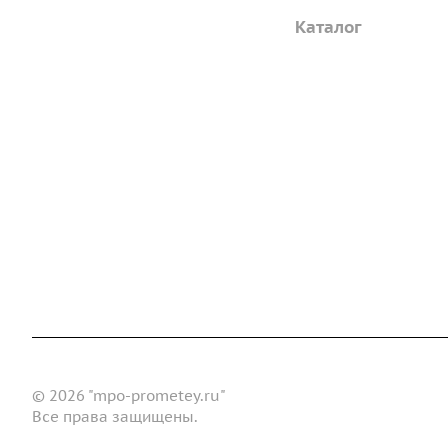
Компания
Каталог
Дорожные металли
О предприятии
трубы
Благодарственные письма
Барьерные дорожн
Вакансии
ограждения
ГОСТы и техническая
Пешеходное ограж
документация
Опоры освещения
Реквизиты
металлические
Статьи
Доставка и оплата
Сертификаты
Реквизиты
Конт
Новости
© 2026 "mpo-prometey.ru"
Все права защищены.