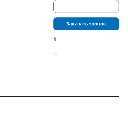
Скачать каталог
г. Екатеринбург,
соцкого, 4б, оф.
Заказать звонок
водство:
г.
инбург, ул.
7 (922) 178-81-77
нга, дом 7ч
аботы:
zakaz@mpo-prometey.ru
т.: с 9:00 до 18:00
info@mpo-prometey.ru
Вс.: выходные
Разработка и продвижение сайта