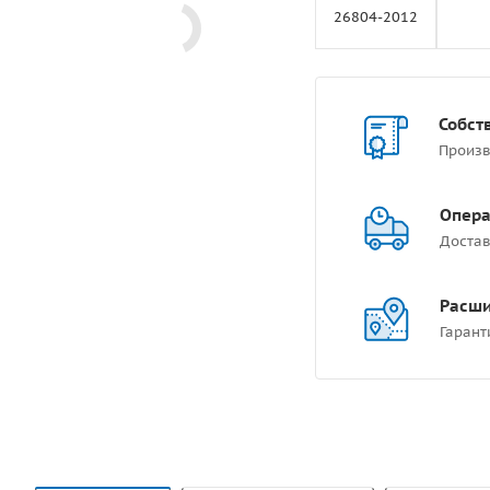
26804-2012
Собст
Произв
Опера
Достав
Расши
Гарант