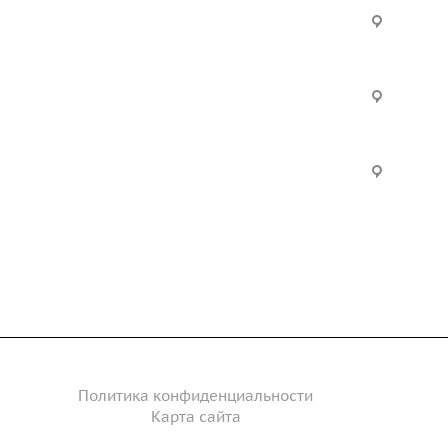
Услуги
Офис:
ул. Вы
24
ческие
Строительно-монтажные
Произ
работы
Екатер
Цвилли
ые
Установка барьерного
ограждения
Часы р
дение
Инженерное сопровождение
Пн. – П
Сб. – 
Инженерный расчет
акты
Политика конфиденциальности
Карта сайта