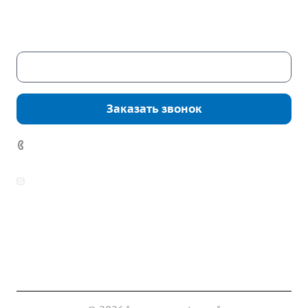
Пн. – Пт.: с 9:00 до 18:00
Сб. – Вс.: выходные
Скачать каталог
Заказать звонок
7 (922) 178-81-77
zakaz@mpo-prometey.ru
info@mpo-prometey.ru
Доставка и оплата
Сертификаты
Реквизиты
Контакты