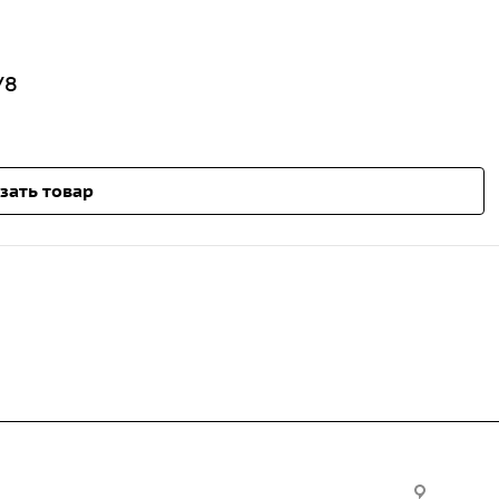
У8
зать товар
Услуги
Офис: