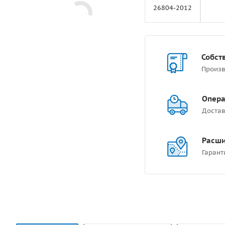
26804-2012
Собст
Произв
Опера
Достав
Расши
Гарант