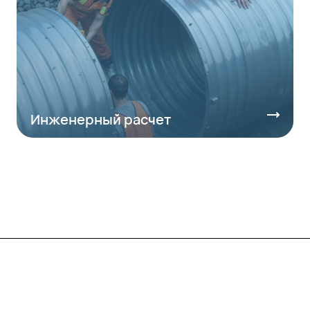
Инженерный расчет
Компания
Каталог
О предприятии