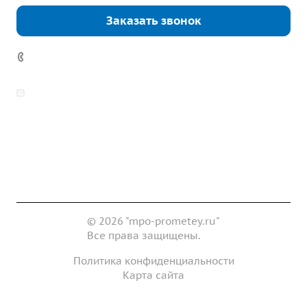
Заказать звонок
7 (922) 178-81-77
zakaz@mpo-prometey.ru
info@mpo-prometey.ru
Доставка и оплата
Сертификаты
Реквизиты
Контакты
© 2026 "mpo-prometey.ru"
Все права защищены.
Политика конфиденциальности
Карта сайта