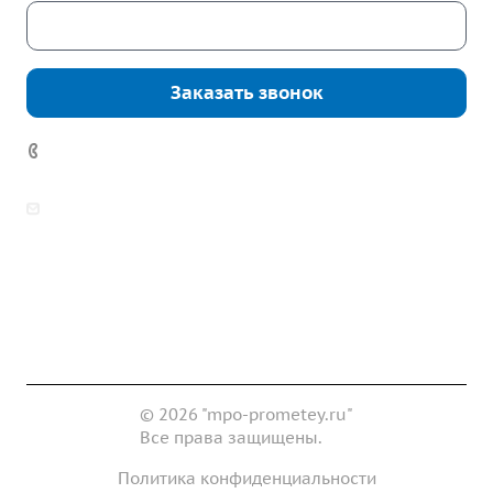
Скачать каталог
Заказать звонок
7 (922) 178-81-77
zakaz@mpo-prometey.ru
info@mpo-prometey.ru
Доставка и оплата
Сертификаты
Реквизиты
Контакты
© 2026 "mpo-prometey.ru"
Все права защищены.
Политика конфиденциальности