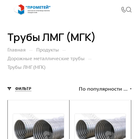
Трубы ЛМГ (МГК)
—
—
Главная
Продукты
—
Дорожные металлические трубы
Трубы ЛМГ (МГК)
По популярности (возрастание)
ФИЛЬТР