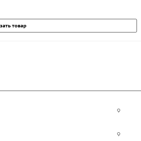
зать товар
Услуги
Офис:
ул. Вы
24
ческие
Строительно-монтажные
Произ
работы