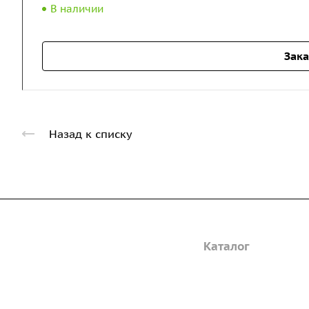
В наличии
Зака
Назад к списку
Компания
Каталог
Дорожные металли
О предприятии
трубы