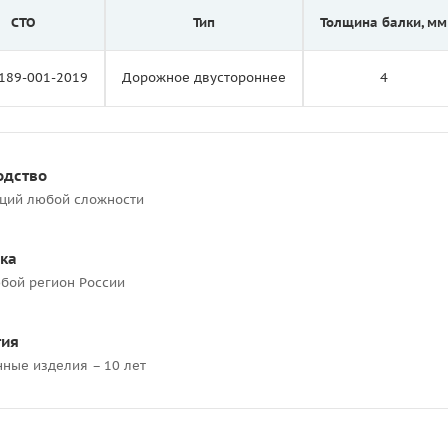
СТО
Тип
Толщина балки, мм
189-001-2019
Дорожное двустороннее
4
одство
кций любой сложности
ка
бой регион России
тия
нные изделия – 10 лет