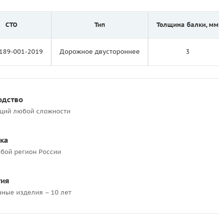
СТО
Тип
Толщина балки, мм
189-001-2019
Дорожное двустороннее
3
одство
кций любой сложности
ка
бой регион России
тия
нные изделия – 10 лет