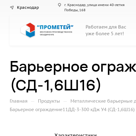
г. Краснодар, улица имени 40-летия
Краснодар
Победы, 168
Работаем для Вас
уже более 5 лет!
Барьерное огра
(СД-1,6Ш16)
—
—
Главная
Продукты
Металлические барьерные 
Барьерное ограждение11ДД-3-300 кДж У4 (СД-1,6Ш16)
Характеристики