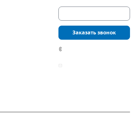
Скачать каталог
г. Екатеринбург,
соцкого, 4б, оф.
Заказать звонок
водство:
г.
инбург, ул.
7 (922) 178-81-77
нга, дом 7ч
аботы:
zakaz@mpo-prometey.ru
т.: с 9:00 до 18:00
info@mpo-prometey.ru
Вс.: выходные
Разработка и продвижение сайта