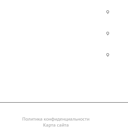
Услуги
Офис:
ул. Вы
24
ческие
Строительно-монтажные
Произ
работы
Екатер
Цвилли
ые
Установка барьерного
ограждения
Часы р
дение
Инженерное сопровождение
Пн. – П
Сб. – 
Инженерный расчет
акты
Политика конфиденциальности
Карта сайта