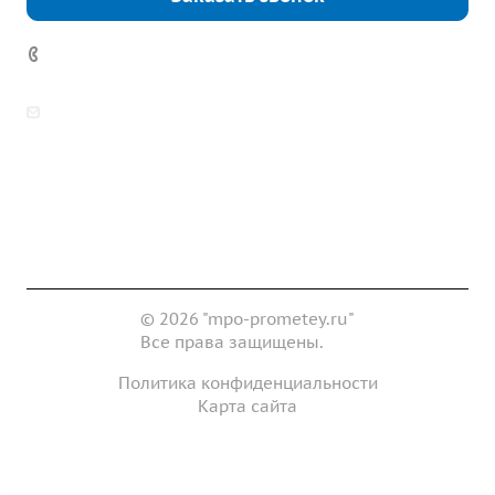
7 (922) 178-81-77
zakaz@mpo-prometey.ru
info@mpo-prometey.ru
Доставка и оплата
Сертификаты
Реквизиты
Контакты
© 2026 "mpo-prometey.ru"
Все права защищены.
Политика конфиденциальности
Карта сайта
Разработка и продвижение сайта