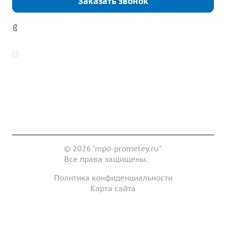
Заказать звонок
7 (922) 178-81-77
zakaz@mpo-prometey.ru
info@mpo-prometey.ru
Доставка и оплата
Сертификаты
Реквизиты
Контакты
© 2026 "mpo-prometey.ru"
Все права защищены.
Политика конфиденциальности
Карта сайта
Разработка и продвижение сайта