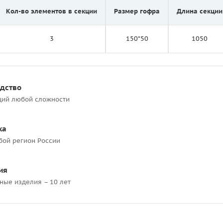
Кол-во элементов в секции
Размер гофра
Длина секции
3
150*50
1050
одство
ций любой сложности
ка
бой регион России
ия
ные изделия – 10 лет