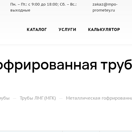
Пн. – Пт.: с 9:00 до 18:00; Сб. – Вс.:
zakaz@mpo-
выходные
prometey.ru
КАТАЛОГ
УСЛУГИ
КАЛЬКУЛЯТОР
офрированная труб
—
—
рубы
Трубы ЛМГ (МГК)
Металлическая гофрированная