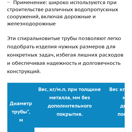
Применение: широко используются при
строительстве различных водопропускных
сооружений, включая дорожные и
железнодорожные
Эти спиральновитые трубы позволяют легко
подобрать изделия нужных размеров для
конкретных задач, избегая лишних расходов
и обеспечивая надежность и долговечность
конструкций.
Вес, кг/м.п. при толщине
Вес кг/м
металла, мм без
мет
Диаметр
дополнительного
дву
трубы*,
покрытия.
покр
м