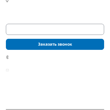
Часы работы:
Пн. – Пт.: с 9:00 до 18:00
Сб. – Вс.: выходные
Скачать каталог
Заказать звонок
7 (922) 178-81-77
zakaz@mpo-prometey.ru
info@mpo-prometey.ru
Доставка и оплата
Сертификаты
Реквизиты
Контакты