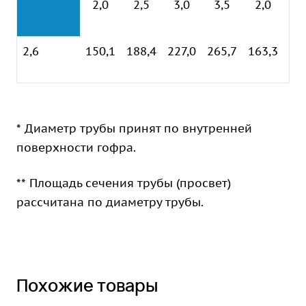
2,0
2,5
3,0
3,5
2,0
2
2,6
150,1
188,4
227,0
265,7
163,3
19
* Диаметр трубы принят по внутренней
поверхности гофра.
** Площадь сечения трубы (просвет)
рассчитана по диаметру трубы.
Похожие товары