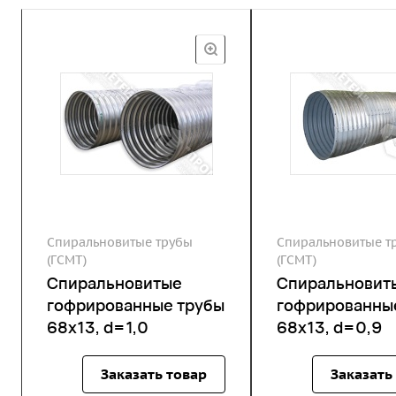
Спиральновитые трубы
Спиральновитые т
(ГСМТ)
(ГСМТ)
Спиральновитые
Спиральновит
гофрированные трубы
гофрированны
68х13, d=1,0
68х13, d=0,9
Заказать товар
Заказать