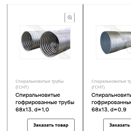
Спиральновитые трубы
Спиральновитые т
(ГСМТ)
(ГСМТ)
Спиральновитые
Спиральновит
гофрированные трубы
гофрированны
68х13, d=1,0
68х13, d=0,9
Заказать товар
Заказать