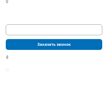
Новости
Часы работы:
Пн. – Пт.: с 9:00 до 18:00
Сб. – Вс.: выходные
Скачать каталог
Заказать звонок
7 (922) 178-81-77
zakaz@mpo-prometey.ru
info@mpo-prometey.ru
Доставка и оплата
Сертификаты
Реквизиты
Контакты