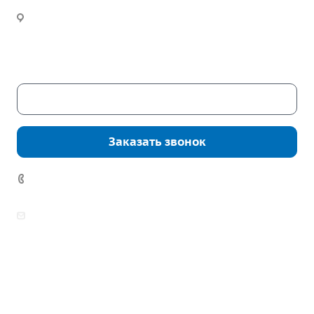
Инженерный расчет
Новости
Часы работы:
Пн. – Пт.: с 9:00 до 18:00
Сб. – Вс.: выходные
Скачать каталог
Заказать звонок
7 (922) 178-81-77
zakaz@mpo-prometey.ru
info@mpo-prometey.ru
Доставка и оплата
Сертификаты
Реквизиты
Контакты