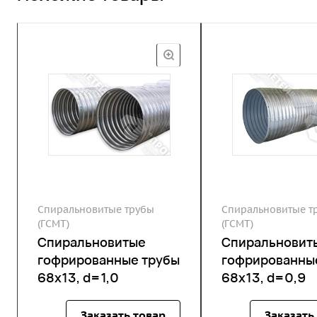
Спиральновитые трубы
Спиральновитые т
(ГСМТ)
(ГСМТ)
Спиральновитые
Спиральновит
гофрированные трубы
гофрированны
68х13, d=1,0
68х13, d=0,9
Заказать товар
Заказать