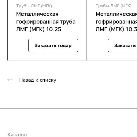
Трубы ЛМГ (МГК)
Трубы ЛМГ (МГК)
Металлическая
Металлическа
гофрированная труба
гофрированная
ЛМГ (МГК) 10.25
ЛМГ (МГК) 10.
Заказать товар
Заказать
Назад к списку
Компания
Каталог
О предприятии