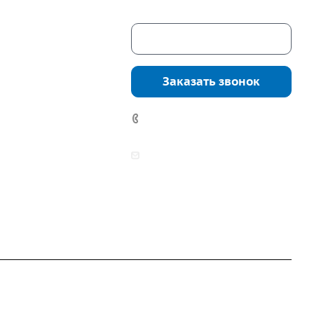
Скачать каталог
г. Екатеринбург,
соцкого, 4б, оф.
Заказать звонок
водство:
г.
инбург, ул.
7 (922) 178-81-77
нга, дом 7ч
аботы:
zakaz@mpo-prometey.ru
т.: с 9:00 до 18:00
info@mpo-prometey.ru
Вс.: выходные