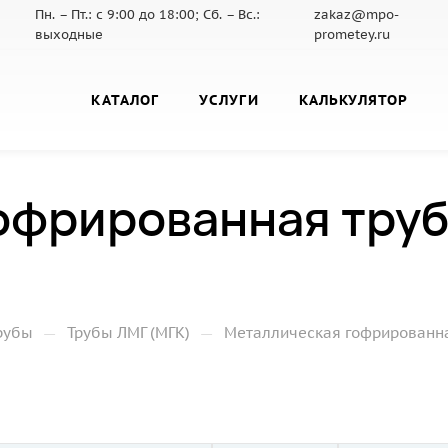
Пн. – Пт.: с 9:00 до 18:00; Сб. – Вс.:
zakaz@mpo-
выходные
prometey.ru
КАТАЛОГ
УСЛУГИ
КАЛЬКУЛЯТОР
офрированная труб
—
—
рубы
Трубы ЛМГ (МГК)
Металлическая гофрированная