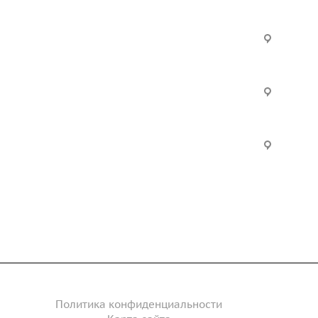
Услуги
Офис:
ул. Вы
24
ческие
Строительно-монтажные
Произ
работы
Екатер
Цвилли
ые
Установка барьерного
ограждения
Часы р
дение
Инженерное сопровождение
Пн. – П
Сб. – 
Инженерный расчет
акты
Политика конфиденциальности