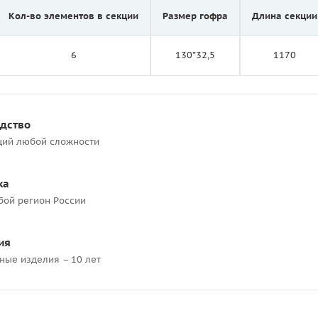
Кол-во элементов в секции
Размер гофра
Длина секции
6
130*32,5
1170
одство
ций любой сложности
ка
бой регион России
ия
ные изделия – 10 лет