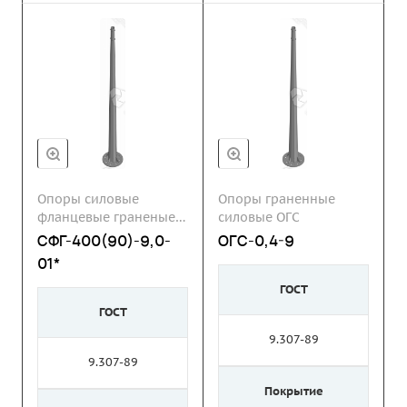
Опоры силовые
Опоры граненные
фланцевые граненые
силовые ОГС
СФГ
СФГ-400(90)-9,0-
ОГС-0,4-9
01*
ГОСТ
ГОСТ
9.307-89
9.307-89
Покрытие