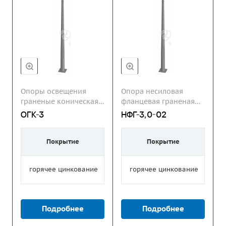
Опоры освещения
Опора несиловая
граненые коническая
фланцевая граненая
ОГК
НФГ
ОГК-3
НФГ-3,0-02
Покрытие
Покрытие
горячее цинкование
горячее цинкование
Подробнее
Подробнее