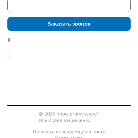
Скачать каталог
Заказать звонок
7 (922) 178-81-77
zakaz@mpo-prometey.ru
info@mpo-prometey.ru
Доставка и оплата
Сертификаты
Реквизиты
Контакты
© 2026 "mpo-prometey.ru"
Все права защищены.
Политика конфиденциальности