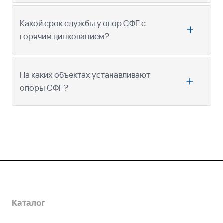
Какой срок службы у опор СФГ с
горячим цинкованием?
На каких объектах устанавливают
опоры СФГ?
Компания
Каталог
О предприятии
Благодарственные письма
Услуги
Дорожные металлические трубы