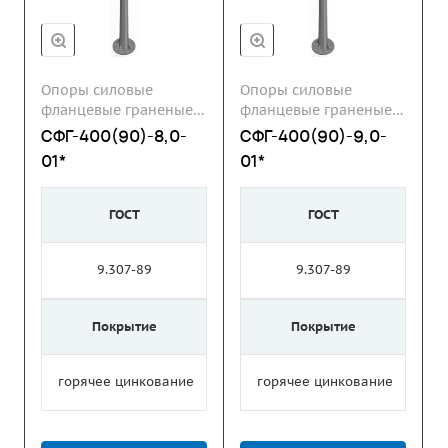
Опоры силовые
Опоры силовые
фланцевые граненые
фланцевые граненые
СФГ
СФГ
СФГ-400(90)-8,0-
СФГ-400(90)-9,0-
01*
01*
ГОСТ
ГОСТ
9.307-89
9.307-89
Покрытие
Покрытие
горячее цинкование
горячее цинкование