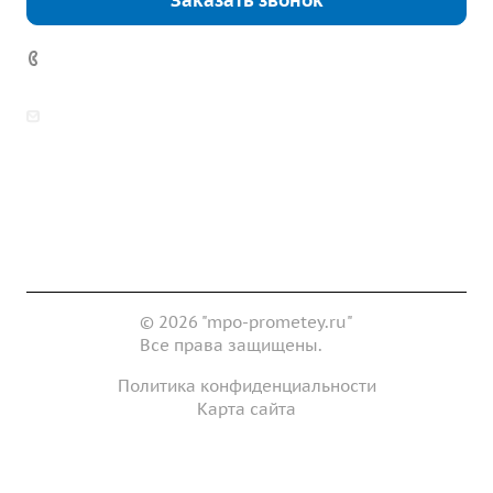
Заказать звонок
7 (922) 178-81-77
zakaz@mpo-prometey.ru
info@mpo-prometey.ru
Доставка и оплата
Сертификаты
Реквизиты
Контакты
© 2026 "mpo-prometey.ru"
Все права защищены.
Политика конфиденциальности
Карта сайта
Разработка и продвижение сайта