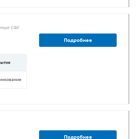
еные СФГ
Подробнее
рытие
цинкование
Подробнее