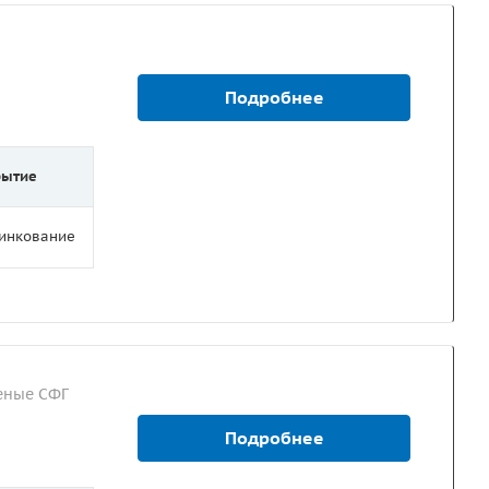
Подробнее
рытие
цинкование
еные СФГ
Подробнее