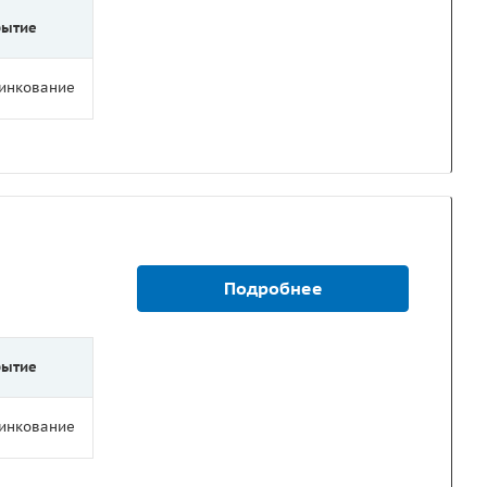
рытие
цинкование
Подробнее
рытие
цинкование