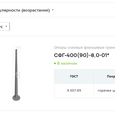
улярности (возрастание)
ус
Опоры силовые фланцевые гран
СФГ-400(90)-8,0-01*
В наличии
ГОСТ
Пок
9.307-89
горячее 