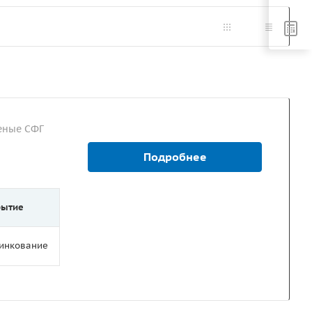
еные СФГ
Подробнее
рытие
цинкование