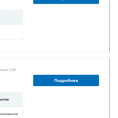
еные СФГ
Подробнее
рытие
цинкование