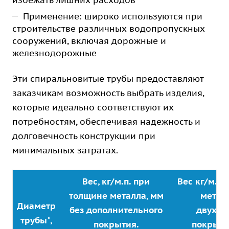
избежать лишних расходов
Применение: широко используются при
строительстве различных водопропускных
сооружений, включая дорожные и
железнодорожные
Эти спиральновитые трубы предоставляют
заказчикам возможность выбрать изделия,
которые идеально соответствуют их
потребностям, обеспечивая надежность и
долговечность конструкции при
минимальных затратах.
Вес, кг/м.п. при
Вес кг/м.п.
толщине металла, мм
металл
Диаметр
без дополнительного
двухст
трубы*,
покрытия.
покрыти