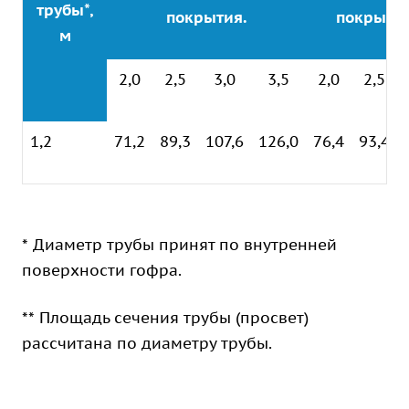
трубы*,
покрытия.
покрыти
м
2,0
2,5
3,0
3,5
2,0
2,5
1,2
71,2
89,3
107,6
126,0
76,4
93,4
* Диаметр трубы принят по внутренней
поверхности гофра.
** Площадь сечения трубы (просвет)
рассчитана по диаметру трубы.