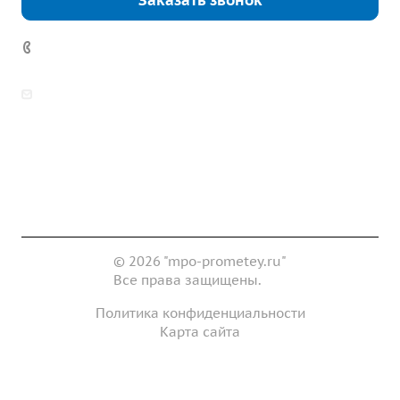
Заказать звонок
7 (922) 178-81-77
zakaz@mpo-prometey.ru
info@mpo-prometey.ru
Доставка и оплата
Сертификаты
Реквизиты
Контакты
© 2026 "mpo-prometey.ru"
Все права защищены.
Политика конфиденциальности
Карта сайта
Разработка и продвижение сайта