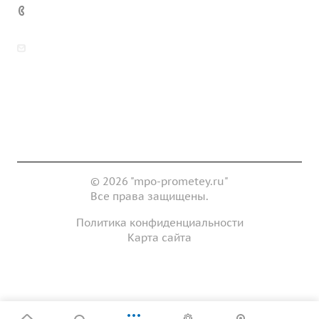
7 (922) 178-81-77
zakaz@mpo-prometey.ru
info@mpo-prometey.ru
Доставка и оплата
Сертификаты
Реквизиты
Контакты
© 2026 "mpo-prometey.ru"
Все права защищены.
Политика конфиденциальности
Карта сайта
Разработка и продвижение сайта