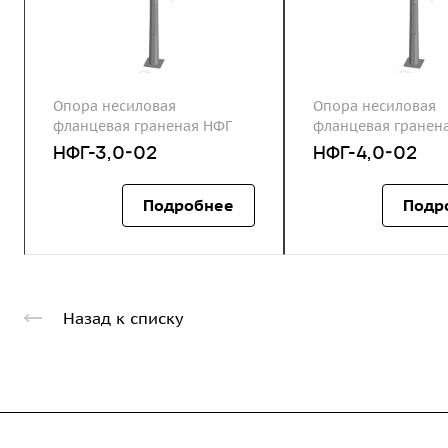
Опора несиловая
Опора несиловая
фланцевая граненая НФГ
фланцевая гранен
НФГ-3,0-02
НФГ-4,0-02
Подробнее
Подр
Назад к списку